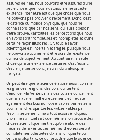
assurés de rien, nous pouvons être assurés d’une
seule chose, que nous existons, même si cette
existence intérieure est quelque chose que nous
ne pouvons pas prouver directement. Donc, c’est
l’existence du monde physique, que nous ne
connaissons que par nos sens, qui aurait besoin
d’être prouvé, car toutes les perceptions que nous
en avons sont trompeuses et incomplètes et d’une
certaine façon illusoires. Or, tout le savoir
scientifique est incertain et fragile, puisque nous
ne pouvons aucunement être sûrs de l’existence
du monde objectivement. Au contraire, la seule
chose qui a une existence certaine, c’est l’esprit:
c’est le «je pense donc je suis» du philosophe
français.
On peut dire que la science élabore aussi, comme
les grandes religions, des Lois, qui tentent
d’énoncer «la Vérité», mais ces Lois ne concernent
que la matière, malheureusement, et il existe
également des Lois non observables par les sens,
pour ainsi dire, spirituelles, «observables par
l’esprit» seulement, mais tout aussi véridiques.
L’homme spirituel sait que même si on prouve des
choses scientifiquement, et qu’on élabore des
théories de la vérité, ces mêmes théories seront
complètement désuètes dix ans, cinquante ou
cent ans plus tard, ce qui veut dire que la science,