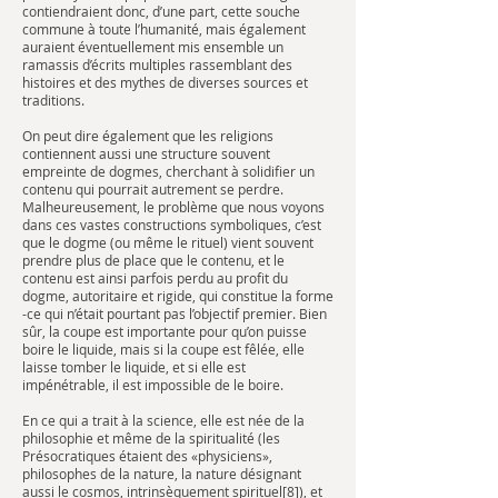
contiendraient donc, d’une part, cette souche
commune à toute l’humanité, mais également
auraient éventuellement mis ensemble un
ramassis d’écrits multiples rassemblant des
histoires et des mythes de diverses sources et
traditions.
On peut dire également que les religions
contiennent aussi une structure souvent
empreinte de dogmes, cherchant à solidifier un
contenu qui pourrait autrement se perdre.
Malheureusement, le problème que nous voyons
dans ces vastes constructions symboliques, c’est
que le dogme (ou même le rituel) vient souvent
prendre plus de place que le contenu, et le
contenu est ainsi parfois perdu au profit du
dogme, autoritaire et rigide, qui constitue la forme
-ce qui n’était pourtant pas l’objectif premier. Bien
sûr, la coupe est importante pour qu’on puisse
boire le liquide, mais si la coupe est fêlée, elle
laisse tomber le liquide, et si elle est
impénétrable, il est impossible de le boire.
En ce qui a trait à la science, elle est née de la
philosophie et même de la spiritualité (les
Présocratiques étaient des «physiciens»,
philosophes de la nature, la nature désignant
aussi le cosmos, intrinsèquement spirituel
[8]
), et