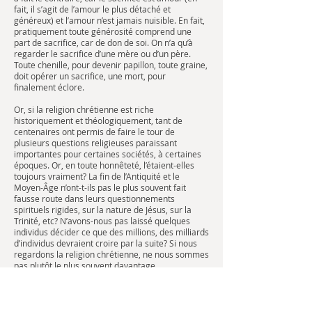
fait, il s’agit de l’amour le plus détaché et
généreux) et l’amour n’est jamais nuisible. En fait,
pratiquement toute générosité comprend une
part de sacrifice, car de don de soi. On n’a qu’à
regarder le sacrifice d’une mère ou d’un père.
Toute chenille, pour devenir papillon, toute graine,
doit opérer un sacrifice, une mort, pour
finalement éclore.
Or, si la religion chrétienne est riche
historiquement et théologiquement, tant de
centenaires ont permis de faire le tour de
plusieurs questions religieuses paraissant
importantes pour certaines sociétés, à certaines
époques. Or, en toute honnêteté, l’étaient-elles
toujours vraiment? La fin de l’Antiquité et le
Moyen-Âge n’ont-t-ils pas le plus souvent fait
fausse route dans leurs questionnements
spirituels rigides, sur la nature de Jésus, sur la
Trinité, etc? N’avons-nous pas laissé quelques
individus décider ce que des millions, des milliards
d’individus devraient croire par la suite? Si nous
regardons la religion chrétienne, ne nous sommes
pas plutôt le plus souvent davantage
complètement gourrés et profondément éloignés
du message de Jésus que nous nous en sommes
rapprochés depuis, en le transformant à notre
guise, en adoptant surtout une approche