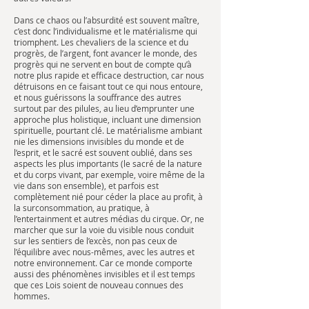
Dans ce chaos ou l’absurdité est souvent maître,
c’est donc l’individualisme et le matérialisme qui
triomphent. Les chevaliers de la science et du
progrès, de l’argent, font avancer le monde, des
progrès qui ne servent en bout de compte qu’à
notre plus rapide et efficace destruction, car nous
détruisons en ce faisant tout ce qui nous entoure,
et nous guérissons la souffrance des autres
surtout par des pilules, au lieu d’emprunter une
approche plus holistique, incluant une dimension
spirituelle, pourtant clé. Le matérialisme ambiant
nie les dimensions invisibles du monde et de
l’esprit, et le sacré est souvent oublié, dans ses
aspects les plus importants (le sacré de la nature
et du corps vivant, par exemple, voire même de la
vie dans son ensemble), et parfois est
complètement nié pour céder la place au profit, à
la surconsommation, au pratique, à
l’entertainment et autres médias du cirque. Or, ne
marcher que sur la voie du visible nous conduit
sur les sentiers de l’excès, non pas ceux de
l’équilibre avec nous-mêmes, avec les autres et
notre environnement. Car ce monde comporte
aussi des phénomènes invisibles et il est temps
que ces Lois soient de nouveau connues des
hommes.