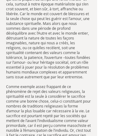
cela, surtout à notre époque matérialiste qui s’en
croit souvent, et bien sûr, à tort, affranchie ou
libérée. Car le monde est couvert de blessures et
la seule chose qui peut les guérir est l’amour, une
substance spirituelle. Mais alors que nous
sommes dans une période de profond
déséquilibre avec l’Autre et avec le monde entier,
détruisant la nature de toutes les façons
imaginables, nature qui nous a créés, les
religions, ou ce qu’elles recèlent, soit une
spiritualité contenant des valeurs comme la
tolérance, la patience, l’ouverture –toutes fondées
sur l’amour- ou leur héritage sociétal, ont un rôle
essentiel à jouer pour la résolution de problèmes
humains mondiaux complexes et apparemment
sans issue autrement que par leur entremise.
Comme exemple assez frappant de ce
phénomène de rejet des valeurs religieuses, la
spiritualité est la seule à considérer le sacrifice
comme une bonne chose, celui-ci constituant pour
nombres de traditions religieuses la forme
d’amour la plus louable car nécessaire à la vie. Le
sacrifice est pourtant rejeté par les sociétés qui
mettent de l’avant l’individualisme comme valeur
primordiale, car il est perçu comme masochiste et
nuisible à l’émancipatoin de l’individu. Or, c’est tout
à fait le contraire, car le sacrifice est amour (en