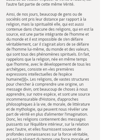
l’autre fait partie de cette même Vérité.
Ainsi, de nos jours, beaucoup de gens ou de
sociétés ont pris leur distance par rapport à la
religion, mais la spiritualité elle, qui est aussi
contenue dans chacune des religions, qui en est la
source, est une partie intégrante de l’homme et
du monde et il est impossible de s’en défaire
véritablement, car il s’agirait alors de se défaire
de l’homme lui-même, du monde et des valeurs,
qui sont tous des phénomènes spirituels. En fait,
rappelons que la religion, née en même temps
que l’homme, avec le développement de tous les
archétypes, consiste en «les premières
expressions intellectuelles de l’espèce
humaine
[9]
». Les religions, de vastes structures
pour chercher à comprendre une origine, un
message divin, ont beaucoup de choses à nous
apprendre, sur notre espèce, et sont une source
incommensurable d’Histoire, d’approches
philosophiques à la vie, de morale, de littérature
et de mythologie, qui peuvent nous révéler une
part de vérité en plus d’alimenter l’imagination.
Donc, les religions contiennent des messages
puissants sur l’équilibre intérieur, sur la relation
avec l’autre, et elles fournissent souvent de
profondes connaissances sur la force véritable,
qui est la plupart du temps une force morale -et