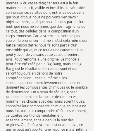
morceaux du casse-tête; car tout est à la fois
matière et esprit, visible et invisible. La véritable
connaissance, se situe donc entre les deux, celle
qui nous dit que nous ne pouvons rien savoir
objectivement, sauf que nous faisons partie d’un
tout, que nous ne sommes que des fragments de
ce tout, des cellules dans la composition d’un
corps immense. Car la science ne semble pas
vouloir le prononcer, même si c’est cela même qui
fait sa raison d’être: nous faisons partie d’un
ensemble qui vit, et ce tout a une cause car il ne
peut y avoir de vie sans cette cause première;
ainsi, tout remonte à une origine. Le monde a
peut-être été créé par le Big Bang, mais ce Big
Bang est le résultat de forces qui sont et qui
seront toujours en dehors de notre
compréhension... et cela, même si les
scientifiques nomment l’événement et nous en
donnent les composantes chimiques ou le nombre
de dimensions. On a beau disséquer, gloser
rationnellement sur l’ampleur de ces forces,
nommer les choses avec des noms scientifiques,
connaître leur composante chimique, tout cela ne
nous fait pas plus comprendre d’où elles viennent,
ce qu’elles sont fondamentalement,
essentiellement, et cela depuis la nuit des
origines. Or, là où la science est quantitative, ce
qui ne peut qu’apporter une réponse matérielle, la