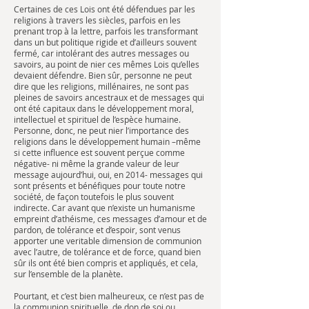
Certaines de ces Lois ont été défendues par les
religions à travers les siècles, parfois en les
prenant trop à la lettre, parfois les transformant
dans un but politique rigide et d’ailleurs souvent
fermé, car intolérant des autres messages ou
savoirs, au point de nier ces mêmes Lois qu’elles
devaient défendre. Bien sûr, personne ne peut
dire que les religions, millénaires, ne sont pas
pleines de savoirs ancestraux et de messages qui
ont été capitaux dans le développement moral,
intellectuel et spirituel de l’espèce humaine.
Personne, donc, ne peut nier l’importance des
religions dans le développement humain –même
si cette influence est souvent perçue comme
négative- ni même la grande valeur de leur
message aujourd’hui, oui, en 2014- messages qui
sont présents et bénéfiques pour toute notre
société, de façon toutefois le plus souvent
indirecte. Car avant que n’existe un humanisme
empreint d’athéisme, ces messages d’amour et de
pardon, de tolérance et d’espoir, sont venus
apporter une veritable dimension de communion
avec l’autre, de tolérance et de force, quand bien
sûr ils ont été bien compris et appliqués, et cela,
sur l’ensemble de la planète.
Pourtant, et c’est bien malheureux, ce n’est pas de
la communion spirituelle, de don de soi ou