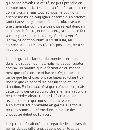
qui pense dévoiler la vérité, ne peut prendre en
compte tous les facteurs de la réalité, car nous ne
connaîtrons jamais tout, et nous ne pourrons
encore moins les conjuguer ensemble. La science,
tant et aussi longtemps qu’elle n’embrasse pas
une vision plus complète des choses, est donc en
situation de faillite, et demeurera, si elle ne le fait
pas, toujours infiniment éloignée de la vérité
ultime, ce dont pourtant la spiritualité, en
comprenant toutes les réalités possibles, peut se
rapprocher.
La plus grande clameur du monde scientifique
dans la direction du matérialisme est de répéter
comme un mantra que la formation du monde
n’est que coïncidence et hasard. Or, ce n’est pas
parce que les choses ont été faites soi-disant par
hasard que ce hasard n’a pas un sens et une
direction. En fait, tout n’est que coïncidence, mais
cette coïncidence suit un ordre, même si cet ordre
peut sembler aléatoire. Car l’information de
l’existence telle que nous la connaissons
aujourd’hui, était présente en germe avant que
nous existions, et même dans l’essence des
choses au début de l’univers.
La spiritualité sait qu’il faut regarder les choses de
points de vue différents et considérer tous les