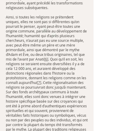
primordiale, ayant précédé les transformations
religieuses subséquentes.
Ainsi, si toutes les religions se prétendent
uniques, elles ne sont pas si différentes qu’on
pourrait le penser, ayant peut-être toutes une
origine commune, parallèle au développement de
l’humanité; humanité qui d’après plusieurs
chercheurs, n’aurait pas eu une source multiple,
avec peut-être même un père et une mère
primordiale, ainsi que démontré par le mythe
d’Adam et Ève, ou deux tribus originaires, tel que
mis de l’avant par Anati
[6]
. Quoi qu’il en soit, les
religions se seraient ensuite diversifiées il y a de
cela 12 000 ans, et auraient développé des
distinctions régionales dans l’histoire ou la
protohistoire, donnant les religions comme on les
connaît aujourd’hui
[7]
. Cette régionalisation des
religions se poursuivrait donc jusqu’à maintenant.
Sur des fonds archétypaux communs à toute
l’humanité, elles sont donc venues à intégrer une
histoire spécifique basée sur des croyances qui
ont été à prime abord d’authentiques expériences
spirituelles et qui souvent, proviennent de
véritables faits historiques ou symboliques, vécus
ou non par des peuples ou des individus, et qui ont
par contre la plupart du temps été transformés
par le mythe. La plupart des traditions religieuses