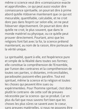
même si science veut dire «connaissance exacte
et approfondie», ce qui peut aussi vouloir dire
connaissance spirituelle, on pourrait dire à prime
abord qu’elle n’observe maintenant que ce qui est
mesurable, quantifiable, calculable, et ne croit
donc pas dans l’esprit car selon elle, on ne peut
l’observer objectivement. On pourrait donc dire
qu’elle ne croit, le plus souvent, que dans le
monde matériel ou physique, ou ce qu’elle peut
prouver directement. Pourtant, ainsi que les
religions l’ont fait avec la foi, la science prétend
maintenant, au nom de la raison, être porteuse de
la vérité unique.
La spiritualité, quant à elle, est l’expérience pure
et simple de la Réalité dans toutes ses formes;
elle constitue la compréhension de l’Ensemble,
par l’union des contraires et la compréhension de
toutes ses parties, si distantes, irréconciliables,
paradoxales puissent-elles paraître. Tout est
spirituel, même la science et la religion et toutes
les choses qui peuvent être sues ou
expérimentées. Pour l’homme spirituel, c’est donc
plutôt le contraire -de cette soif de preuves
nécessitée par la science- qui se produit. Car en
plus du fait que nous savons fort bien que les
choses les plus sûres se savent avec le coeur,
sans preuves matérielles, si nous ne pouvons être