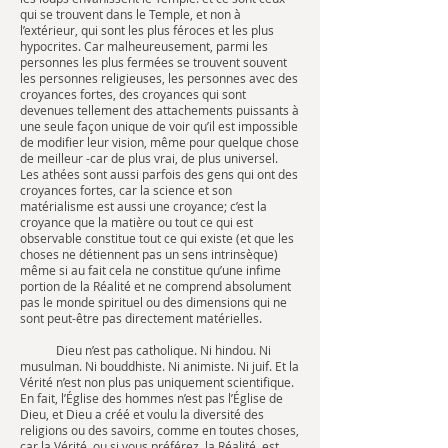
qui se trouvent dans le Temple, et non à
l’extérieur, qui sont les plus féroces et les plus
hypocrites. Car malheureusement, parmi les
personnes les plus fermées se trouvent souvent
les personnes religieuses, les personnes avec des
croyances fortes, des croyances qui sont
devenues tellement des attachements puissants à
une seule façon unique de voir qu’il est impossible
de modifier leur vision, même pour quelque chose
de meilleur -car de plus vrai, de plus universel.
Les athées sont aussi parfois des gens qui ont des
croyances fortes, car la science et son
matérialisme est aussi une croyance; c’est la
croyance que la matière ou tout ce qui est
observable constitue tout ce qui existe (et que les
choses ne détiennent pas un sens intrinsèque)
même si au fait cela ne constitue qu’une infime
portion de la Réalité et ne comprend absolument
pas le monde spirituel ou des dimensions qui ne
sont peut-être pas directement matérielles.
Dieu n’est pas catholique. Ni hindou. Ni
musulman. Ni bouddhiste. Ni animiste. Ni juif. Et la
Vérité n’est non plus pas uniquement scientifique.
En fait, l’Église des hommes n’est pas l’Église de
Dieu, et Dieu a créé et voulu la diversité des
religions ou des savoirs, comme en toutes choses,
car la Vérité, ou si vous préférez, la Réalité, est