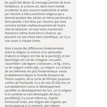
les ayant fait dévier du message premier de leurs
fondateurs, la science est, dans notre monde
occidental, le plus souvent matérialiste et athée
par réaction à l’obscurantisme religieux qui a
dominé pendant des siècles et même persécuté la
libre-pensée. C’est donc par réaction que nous
sommes tombés malheureusement de l’autre
côté du balancier, et nous nions maintenant
l’existence même d’une force créatrice, qui
pourtant est une chose bien scientifique, car il y a
une cause à chaque chose.
Mais il existe des différences fondamentales
entre la religion, la science et la spiritualité.
D’abord, la religion est née de la parole
[3]
, et son
étymologie est soit de «relegere «recueillir,
rassembler» (de legere «ramasser», et fig. «lire»),
ou de religare «relier»
[4]
». La religion -ou certains
de ses éléments les plus fondamentaux- existe
probablement depuis la Grande Diaspora de
l’Homo sapiens, de la corne de l’Afrique jusqu’aux
confins de l’humanité, il y a de cela 50 000 ans, et
a probablement connu un développement
parallèle au développement de l’art, car la religion
et le symbole se sont développés de façon
parallèle
[5]
: Il y aurait même eu, d’après
Emmanuel Anati, une religion des origines, qui
serait apparue à ce moment, une religion