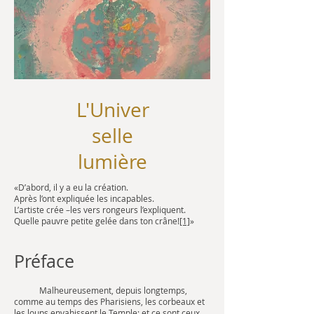
L'Univer
selle
lumière
«D’abord, il y a eu la création.
Après l’ont expliquée les incapables.
L’artiste crée –les vers rongeurs l’expliquent.
Quelle pauvre petite gelée dans ton crâne!
[1]
»
Préface
Malheureusement, depuis longtemps,
comme au temps des Pharisiens, les corbeaux et
les loups envahissent le Temple: et ce sont ceux