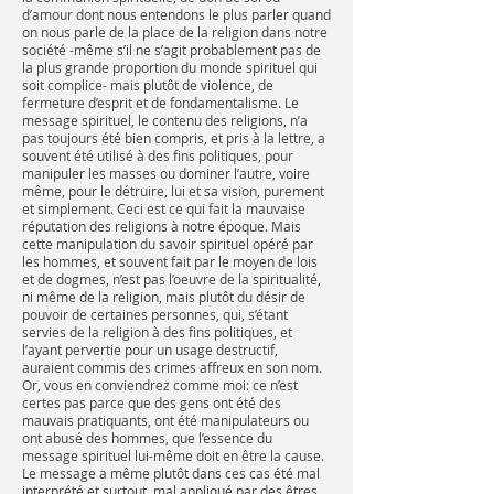
d’amour dont nous entendons le plus parler quand
on nous parle de la place de la religion dans notre
société -même s’il ne s’agit probablement pas de
la plus grande proportion du monde spirituel qui
soit complice- mais plutôt de violence, de
fermeture d’esprit et de fondamentalisme. Le
message spirituel, le contenu des religions, n’a
pas toujours été bien compris, et pris à la lettre, a
souvent été utilisé à des fins politiques, pour
manipuler les masses ou dominer l’autre, voire
même, pour le détruire, lui et sa vision, purement
et simplement. Ceci est ce qui fait la mauvaise
réputation des religions à notre époque. Mais
cette manipulation du savoir spirituel opéré par
les hommes, et souvent fait par le moyen de lois
et de dogmes, n’est pas l’oeuvre de la spiritualité,
ni même de la religion, mais plutôt du désir de
pouvoir de certaines personnes, qui, s’étant
servies de la religion à des fins politiques, et
l’ayant pervertie pour un usage destructif,
auraient commis des crimes affreux en son nom.
Or, vous en conviendrez comme moi: ce n’est
certes pas parce que des gens ont été des
mauvais pratiquants, ont été manipulateurs ou
ont abusé des hommes, que l’essence du
message spirituel lui-même doit en être la cause.
Le message a même plutôt dans ces cas été mal
interprété et surtout, mal appliqué par des êtres