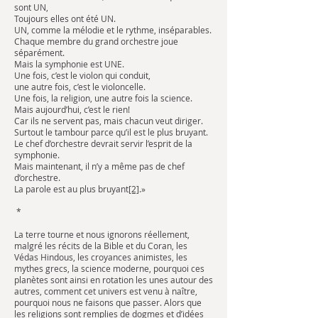
sont UN,
Toujours elles ont été UN.
UN, comme la mélodie et le rythme, inséparables.
Chaque membre du grand orchestre joue
séparément.
Mais la symphonie est UNE.
Une fois, c’est le violon qui conduit,
une autre fois, c’est le violoncelle.
Une fois, la religion, une autre fois la science.
Mais aujourd’hui, c’est le rien!
Car ils ne servent pas, mais chacun veut diriger.
Surtout le tambour parce qu’il est le plus bruyant.
Le chef d’orchestre devrait servir l’esprit de la
symphonie.
Mais maintenant, il n’y a même pas de chef
d’orchestre.
La parole est au plus bruyant
[2]
.»
*
La terre tourne et nous ignorons réellement,
malgré les récits de la Bible et du Coran, les
Védas Hindous, les croyances animistes, les
mythes grecs, la science moderne, pourquoi ces
planètes sont ainsi en rotation les unes autour des
autres, comment cet univers est venu à naître,
pourquoi nous ne faisons que passer. Alors que
les religions sont remplies de dogmes et d’idées