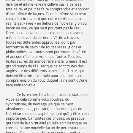
diverse et infinie -elle ne cultive pas la pensée
totalitaire- et peut se faire comprendre et aborder
d’une infinité de façons. Et cela, même si on peut
croire à prime abord que notre vérité ou notre
réalité est « niée » en dehors de notre religion ou
façon de voir, ce qui n’est pourtant pas le cas.
Donc nous pouvons -et je crois que nous avons
même le devoir d’aborder la Vérité à travers
toutes les différentes approches, donc par
l’entremise du savoir de toutes les religions et
philosophies, car toutes sont porteuses de vérité
et aucune n’est plus vraie que l’autre. Tous les
textes sacrés du monde révèlent la lumière. Il est
grand temps de réaliser que ce sont toutes des
angles sur des différents aspects de l’Unité, qui
doivent être mis ensemble pour une meilleure
compréhension du Tout, duquel ils ne sont qu’une
face indissociable.
Ce livre cherche à briser avec ce statu quo.
Appelez cela comme vous voudrez, du
syncrétisme, du new age (ce que ce n’est
absolument pas, pourtant), et pourquoi pas de
l’hérétisme ou du blasphème, tant qu’à y être -cela
importe peu. Car toutes ces choses, ou presque,
qui sont de la spiritualité (qu’elle soit classique ou
consistant une nouvelle façon de percevoir), sont
bonnes. Car la seule chose qui puisse mettre la