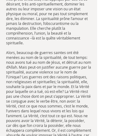
désirant, très anti-spirituellement, dominer les
autres ou leur imposer une vision ou un état
physique ou moral, pour ne pas tout simplement
dire, les éliminer. La spiritualité prône l’amour et
jamais la destruction, l’obscurantisme ou la
manipulation. Elle cherche plutôt la
compréhension, l’union, la beauté et la
connaissance –là est la quête véritablement
spirituelle.
Alors, beaucoup de guerres saintes ont été
menées au nom de la spiritualité, de tout temps:
nous avons tué au nom de Jésus, et détruit au nom
d’Allah. Mais peut-on justifier aucune guerre par la
spiritualité, aucune violence sur le nom de
l’Unique? Les guerres ont des raisons politiques,
non religieuses et spirituelles; la spiritualité, elle,
souhaite la paix dans et par le monde. Et la Vérité
pour laquelle on a tué, où est-elle? La Vérité n’est
pas une chose dont on peut s’approprier. La Vérité
se conjugue avec le verbe être, non avoir: la
Vérité, c’est ce que nous sommes, c’est le monde,
l’univers dans lequel nous vivons et les lois qui
l’animent. La Vérité, c’est tout ce qui est. Nous ne
pouvons avoir la Vérité, la détenir, la posséder,
car dès que l’on croira la posséder, elle nous
échappera complètement. Or, il est complètement
absurde de vouloir imposer la Vérité à l’autre, car