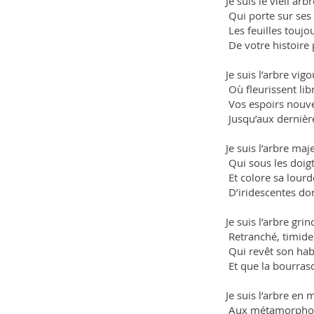
Je suis le vieil ar
Qui porte sur ses
Les feuilles toujo
De votre histoire
Je suis l’arbre vi
Où fleurissent li
Vos espoirs nouv
Jusqu’aux dernière
Je suis l’arbre ma
Qui sous les doigt
Et colore sa lourd
D’iridescentes do
Je suis l’arbre gri
Retranché, timide 
Qui revêt son habi
Et que la bourras
Je suis l’arbre en
Aux métamorphose