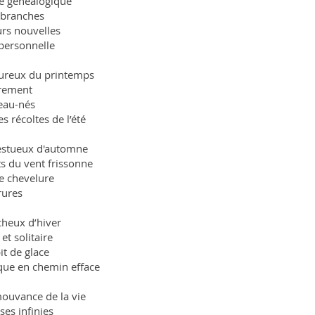
bre généalogique
 branches
urs nouvelles
 personnelle
goureux du printemps
brement
eau-nés
s récoltes de l’été
jestueux d'automne
s du vent frissonne
e chevelure
rures
ncheux d’hiver
et solitaire
t de glace
que en chemin efface
 mouvance de la vie
s infinies