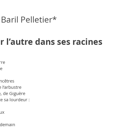
Baril Pelletier*
 l’autre dans ses racines
rre
re
ancêtres
 l’arbustre
té, de Giguère
e sa lourdeur :
eux
e demain