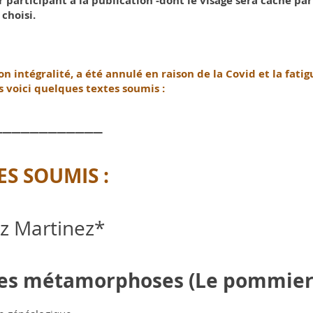
 participant à la publication -dont le visage sera caché par
 choisi.
on intégralité, a été annulé en raison de la Covid et la fatig
s voici quelques textes soumis :
____________
ES SOUMIS :
z Martinez*
des métamorphoses (Le pommier