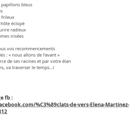
 papillons bleus
es
frileux
 hôte éclopé
rire radieux
mes irisées
e tous vos recommencements
es : « nous allons de l’avant »
rce de ses racines et par votre élan
ns, va traverser le temps…!
e fb :
acebook.com/%C3%89clats-de-vers-Elena-Martinez-
312