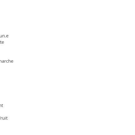
un.e
te
marche
nt
ruit