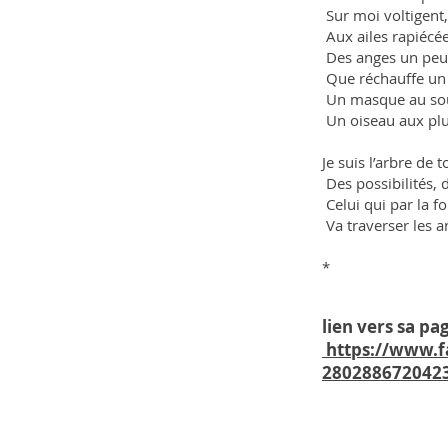
Sur moi voltigent,
Aux ailes rapiécé
Des anges un peu 
Que réchauffe un
Un masque au sou
Un oiseau aux plu
Je suis l’arbre d
Des possibilités, d
Celui qui par la fo
Va traverser les a
*
lien vers sa pag
https://www.f
280288672042