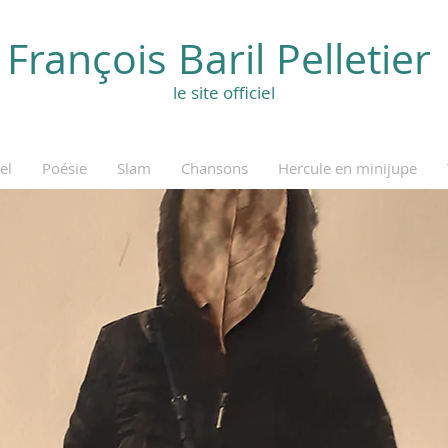
François Baril Pelletier
le site officiel
el
Poésie
Slam
Chansons
Hercule en minijupe