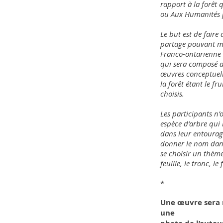
rapport à la forêt q
ou Aux Humanités p
Le but est de faire 
partage pouvant me
Franco-ontarienne o
qui sera composé d
œuvres conceptuelle
la forêt étant le f
choisis.
Les participants n’
espèce d’arbre qui 
dans leur entourage
donner le nom dans
se choisir un thème 
feuille, le tronc, l
*
Une œuvre sera ré
une