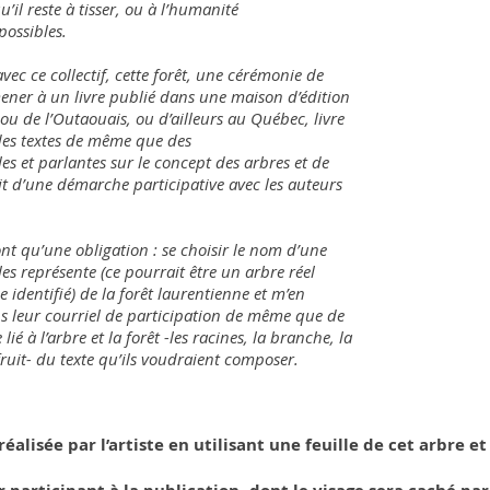
u’il reste à tisser, ou à l’humanité
ossibles.
avec ce collectif, cette forêt, une cérémonie de
ner à un livre publié dans une maison d’édition
u de l’Outaouais, ou d’ailleurs au Québec, livre
es textes de même que des
s et parlantes sur le concept des arbres et de
ruit d’une démarche participative avec les auteurs
ont qu’une obligation : se choisir le nom d’une
les représente (ce pourrait être un arbre réel
 identifié) de la forêt laurentienne et m’en
 leur courriel de participation de même que de
lié à l’arbre et la forêt -les racines, la branche, la
e fruit- du texte qu’ils voudraient composer.
alisée par l’artiste en utilisant une feuille de cet arbre et